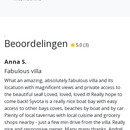
een bron van eindeloos plezier ontdekken.
Rijk aan geschiedenis biedt de regio
cultuurliefhebbers historische
bezienswaardigheden en talloze wandelpaden.
.
Beoordelingen
5.0
(
3
)
5.0
/5
Anna S.
Fabulous villa
What an amazing, absolutely fabulous villa and its
locatuon with magnificent views and private access to
the beautiful sea!! Loved, loved, loved it! Really hope to
come back! Syvota is a really nice boat bay with easy
access to other bays coves, beaches by boat and by car.
Plenty of local tavernas with local cuisine and grocery
shops nearby - just a few min drive from the villa. Really
nice and responsive owner. Many many thanks, Andre!