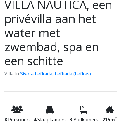
VILLA NAUTICA, een
privévilla aan het
water met
zwembad, spa en
een schitte
Villa In
Sivota Lefkada
,
Lefkada (Lefkas)
8
Personen
4
Slaapkamers
3
Badkamers
215m²