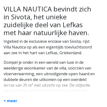
VILLA NAUTICA bevindt zich
in Sivota, het unieke
zuidelijke deel van Lefkas
met haar natuurlijke haven.
Ingebed in de exclusieve enclave van Sivota, rijst
Villa Nautica op als een eigentijds toevluchtsoord
aan zee in het hart van Lefkas, Griekenland.
Dompel je onder in een wereld van luxe in de
weelderige woonkamer van de villa, voorzien van
vloerverwarming, een uitnodigende open haard en
dubbele deuren die uitkomen op een overdekt
terras van 25 m² met uitzicht op zee. De stijlvolle
open keuken, compleet met een keukeneiland,
geeft toegang tot een gedeeltelijk overdekt terras
+ meer
aan de achterzijde van de villa, met een