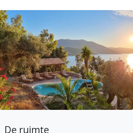
buitenkeuken. Twee tweepersoons en-suite
slaapkamers flankeren elk de zijden van de villa,
voor een perfecte balans tussen comfort en
afzondering.
Daal af naar de benedenverdieping met een
appartement met eigen ingang, een woonkamer,
een moderne badkamer, een kingsize bed en een
extra kamer met twee bedden te ontdekken.
Volledig voorzien van airconditioning met moderne
Daikin-systemen en uitgerust volgens de nieuwste
isolatienormen (drievoudig glas), is de villa een
toevluchtsoord dat is ontworpen voor zowel
warme zomers als gezellige winters.
Boven de villa lokt een verfrissend zwembad,
omgeven door een deels overdekt terras met
chique ligstoelen.
De ruimte